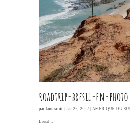
roadtrip-bresil-en-photo
par
lamascott
|
Jan 26, 2022
|
AMERIQUE DU SU
Brésil...