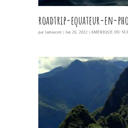
roadtrip-equateur-en-ph
par
lamascott
|
Jan 26, 2022
|
AMERIQUE DU SU