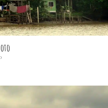
hoto
D