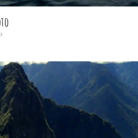
oto
D