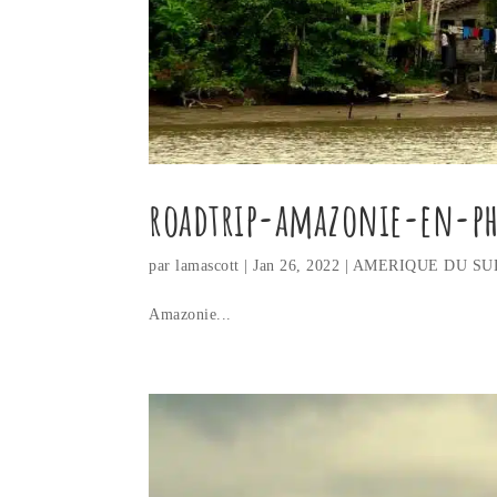
roadtrip-amazonie-en-p
par
lamascott
|
Jan 26, 2022
|
AMERIQUE DU SU
Amazonie...