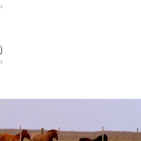
D
o
D