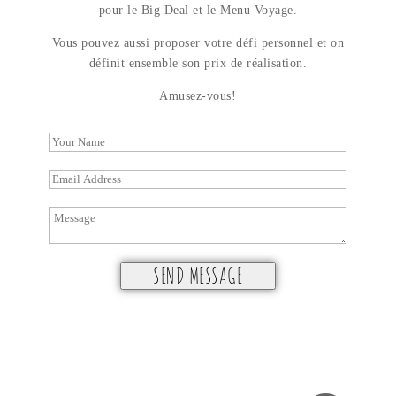
pour le Big Deal et le Menu Voyage.
Vous pouvez aussi proposer votre défi personnel et on
définit ensemble son prix de réalisation.
Amusez-vous!
Y
o
E
u
m
r
Y
a
N
o
i
a
u
l
m
SEND MESSAGE
r
*
e
M
Alternative:
*
e
s
s
a